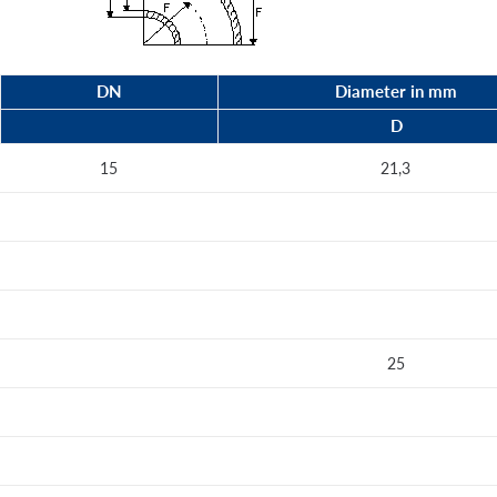
DN
Diameter in mm
D
15
21,3
25