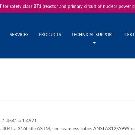
T
for safety class
BT1
(reactor and primary circuit of nuclear power 
SERVICES
PRODUCTS
TECHNICAL SUPPORT
CERT
. 1.4541 a 1.4571
t. 304L a 316L dle ASTM, see seamless tubes ANSI A312/A999 n