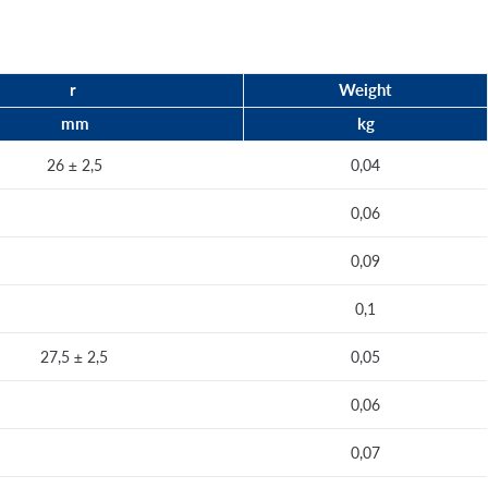
r
Weight
mm
kg
26 ± 2,5
0,04
0,06
0,09
0,1
27,5 ± 2,5
0,05
0,06
0,07