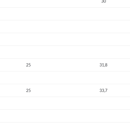
30
25
31,8
25
33,7