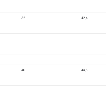
32
42,4
40
44,5