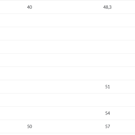
40
48,3
51
54
50
57