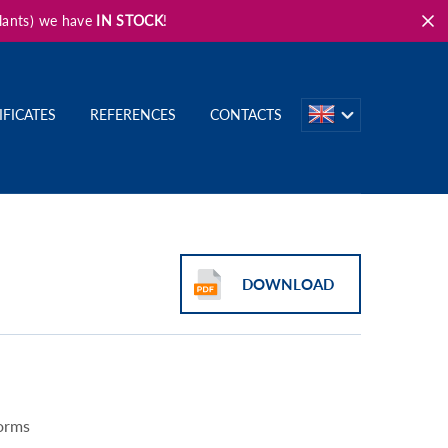
plants) we have
IN STOCK
!
IFICATES
REFERENCES
CONTACTS
DOWNLOAD
orms